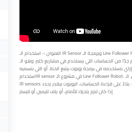
ort
FAQ
العنوان :- استخدام الـ IR Sensor وبرمجة الـ Line Follower Robot مرحبًا بكم في فيديو جديد! النهاردة هنتكلم عن نوع
مهم جدًا من الحساسات اللي بيستخدم في مشاريع كتير، وهو الـ IR sensor. ع بعض إزاي بيشتغل وإيه هي
ct Us
Term Conditions
اماته، وبعدين هنشرح إزاي بنستخدمه في برمجة روبوت بيتبع الخط، أو اللي بنسميه
استخدامIR sensor في مشروع الـ Line Follower Robot. الفكرة ببساطة إن الروبوت بيتحرك على خط مرسوم على الأرض. الـ
cation Of Robotics Club
FAQ
IR sensors بتتثبت في الجزء السفلي من الروبوت وبتقرا الخط اللي قدامها. بناءً على قراءة الحساسات، الروبوت بيقدر يحدد
إذا كان لازم يتحرك للأمام، أو يلف لليمين أو لليسار
cation Of Smart
nology