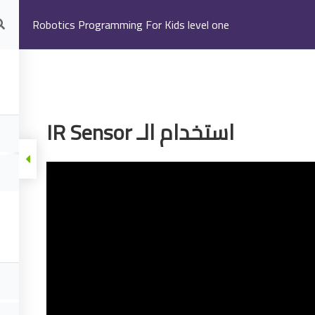
Robotics Programming For Kids level one
IR Sensor استخدام الـ
Instructors
Shop
Join Us