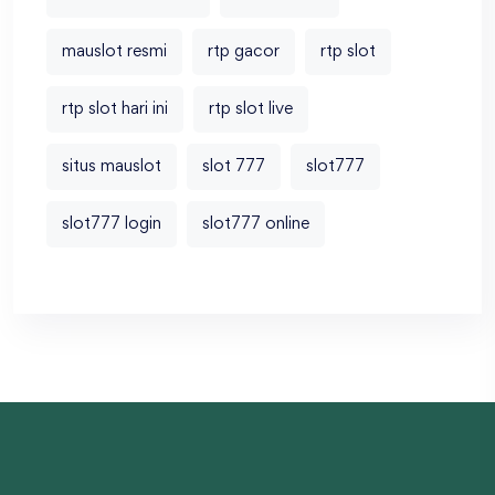
mauslot resmi
rtp gacor
rtp slot
rtp slot hari ini
rtp slot live
situs mauslot
slot 777
slot777
slot777 login
slot777 online