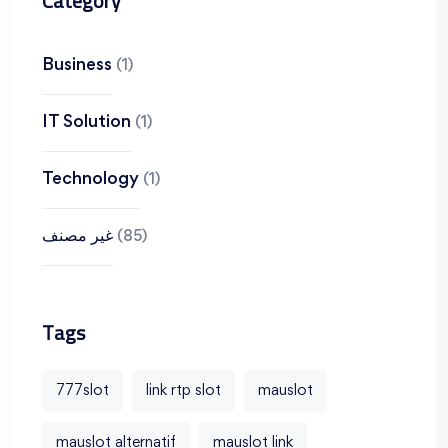
Category
Business
(1)
IT Solution
(1)
Technology
(1)
غير مصنف
(85)
Tags
777slot
link rtp slot
mauslot
mauslot alternatif
mauslot link